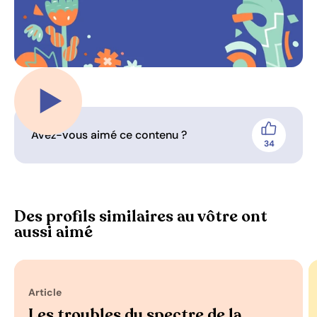
Jouer la vidéo
Avez-vous aimé ce contenu ?
J'aime
34
personnes 
Des profils similaires au vôtre ont
aussi aimé
Article
Les troubles du spectre de la