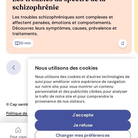
schizophrénie
Les troubles schizophréniques sont complexes et
affectent pensées, émotions et comportements.
Découvrez leurs symptômes, causes, prévalence et
traitements.
10 min
Ajoute
Nous utilisons des cookies
Nous utilisons des cookies et d'autres technologies de
suivi pour améliorer votre expérience de navigation
sur notre site, pour vous montrer un contenu
personnalisé et des publicités ciblées, pour analyser
le trafic de notre site et pour comprendre la
provenance de nos visiteurs.
© Cap santé mentale 2026
Une réalisation
Politique de confidentialité
Préférences de cookies
J'accepte
de Sigmund
Je refuse
Changer mes préférences
Pour vous
Mon coffre
Bibliothèque
Aide