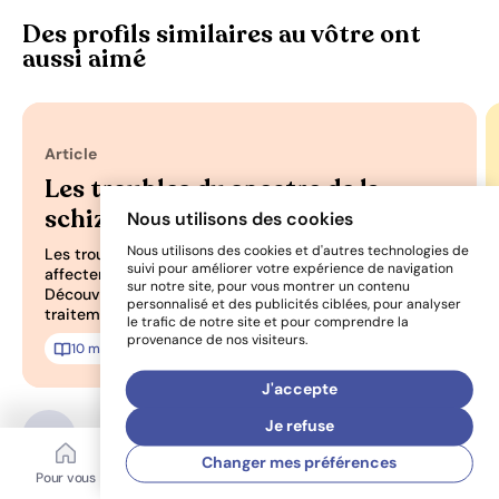
Des profils similaires au vôtre ont
aussi aimé
Article
Les troubles du spectre de la
schizophrénie
Nous utilisons des cookies
Nous utilisons des cookies et d'autres technologies de
Les troubles schizophréniques sont complexes et
suivi pour améliorer votre expérience de navigation
affectent pensées, émotions et comportements.
sur notre site, pour vous montrer un contenu
Découvrez leurs symptômes, causes, prévalence et
personnalisé et des publicités ciblées, pour analyser
traitements.
le trafic de notre site et pour comprendre la
provenance de nos visiteurs.
10 min
Ajoute
J'accepte
Je refuse
Changer mes préférences
Pour vous
Mon coffre
Bibliothèque
Aide