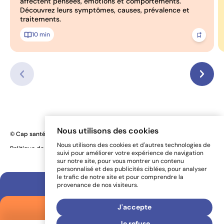
affectent pensées, émotions et comportements.
Découvrez leurs symptômes, causes, prévalence et
traitements.
10 min
Ajoute
Nous utilisons des cookies
© Cap santé mentale 2026
Nous utilisons des cookies et d'autres technologies de
Une réalisation
Politique de confidentialité
Préférences de cookies
de Sigmund
suivi pour améliorer votre expérience de navigation
sur notre site, pour vous montrer un contenu
personnalisé et des publicités ciblées, pour analyser
le trafic de notre site et pour comprendre la
À vous de jouer !
provenance de nos visiteurs.
Ouvrir le panneau
Aide-mémoire
J'accepte
Ouvrir le panneau
Je refuse