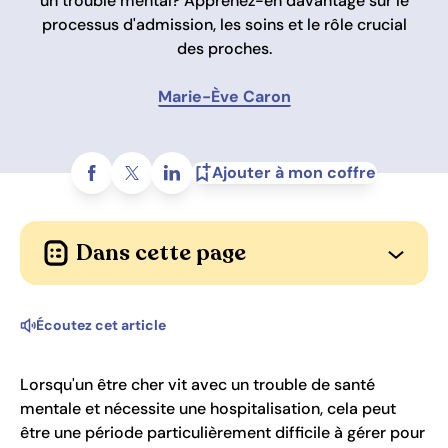
un trouble mental? Apprenez-en davantage sur le
processus d'admission, les soins et le rôle crucial
des proches.
Marie-Ève Caron
Partagez sur
Ajouter à mon coffre
Dans cette page
Ouvrir l
Écoutez cet article
Lorsqu'un être cher vit avec un trouble de santé
mentale et nécessite une hospitalisation, cela peut
être une période particulièrement difficile à gérer pour