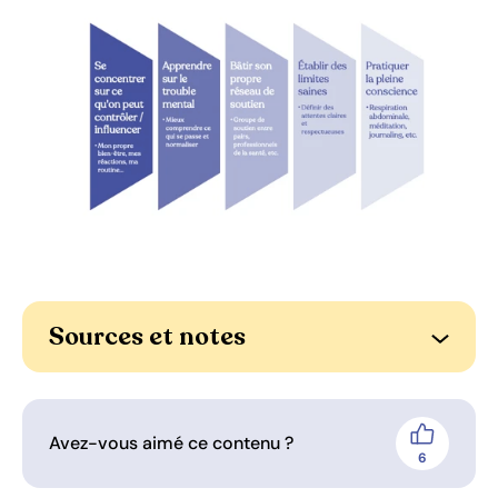
Sources et notes
Ouvrir l
Avez-vous aimé ce contenu ?
J'aime
6
personnes 