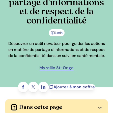
partage d’informations
et de respect de la
confidentialité
3 min
Découvrez un outil novateur pour guider les actions
en matière de partage d’informations et de respect
de la confidentialité dans un suivi en santé mentale.
Myreille St-Onge
Partagez sur
Ajouter à mon coffre
Dans cette page
Ouvrir l