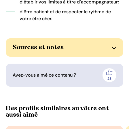
d’établir vos limites à titre d’accompagnateur;
d’être patient et de respecter le rythme de
votre être cher.
Sources et notes
Ouvrir l
Avez-vous aimé ce contenu ?
J'aime
23
personnes 
Des profils similaires au vôtre ont
aussi aimé