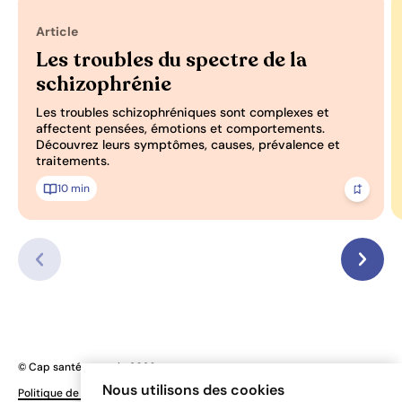
Article
Les troubles du spectre de la
schizophrénie
Les troubles schizophréniques sont complexes et
affectent pensées, émotions et comportements.
Découvrez leurs symptômes, causes, prévalence et
traitements.
10 min
Ajoute
© Cap santé mentale 2026
Une réalisation
Nous utilisons des cookies
Politique de confidentialité
Préférences de cookies
de Sigmund