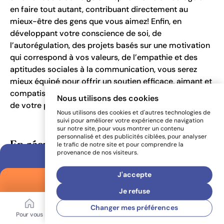
en faire tout autant, contribuant directement au
mieux-être des gens que vous aimez! Enfin, en
développant votre conscience de soi, de
l’autorégulation, des projets basés sur une motivation
qui correspond à vos valeurs, de l’empathie et des
aptitudes sociales à la communication, vous serez
mieux équipé pour offrir un soutien efficace, aimant et
compatissant à votre être cher, tout en prenant soin
Nous utilisons des cookies
de votre propre bien-être émotionnel.
Nous utilisons des cookies et d'autres technologies de
suivi pour améliorer votre expérience de navigation
sur notre site, pour vous montrer un contenu
personnalisé et des publicités ciblées, pour analyser
En résumé
le trafic de notre site et pour comprendre la
provenance de nos visiteurs.
À vous de jouer !
Ouvrir le panneau
J'accepte
Aide-mémoire
Ouvrir le panneau
Je refuse
Changer mes préférences
Pour vous
Mon coffre
Bibliothèque
Aide