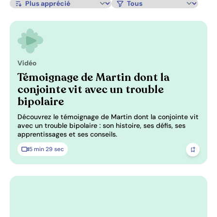
Trier par:
Filtrer par type de contenu:
Vidéo
Pertinence: 0/3
Témoignage de Martin dont la
conjointe vit avec un trouble
bipolaire
Découvrez le témoignage de Martin dont la conjointe vit
avec un trouble bipolaire : son histoire, ses défis, ses
apprentissages et ses conseils.
5 min 29 sec
Ajoute