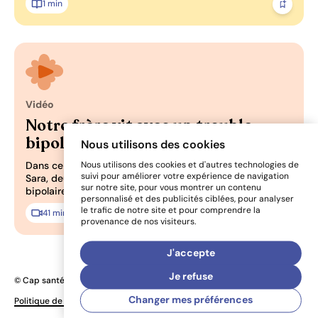
1 min
Ajoute
Vidéo
Pertinence: 0/3
Notre frère vit avec un trouble
bipolaire
Nous utilisons des cookies
Dans ce 9e épisode de CAP vers l'entourage, Rosalie et
Nous utilisons des cookies et d'autres technologies de
suivi pour améliorer votre expérience de navigation
Sara, deux soeurs dont le grand frère vit avec un trouble
sur notre site, pour vous montrer un contenu
bipolaire, nous parlent de leur réalité.
personnalisé et des publicités ciblées, pour analyser
le trafic de notre site et pour comprendre la
41 min 7 sec
Ajoute
provenance de nos visiteurs.
J'accepte
Je refuse
© Cap santé mentale 2026
Une réalisation
Changer mes préférences
Politique de confidentialité
Préférences de cookies
de Sigmund