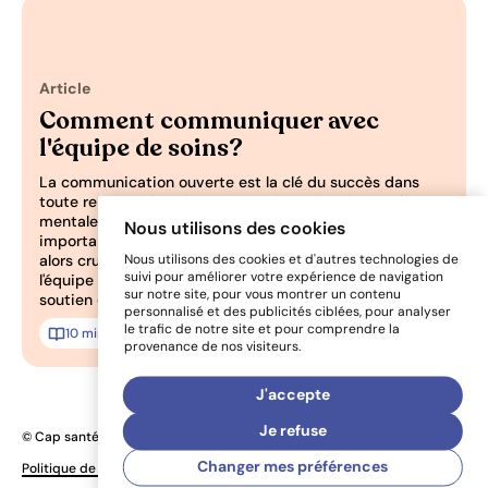
Article
Pertinence: 0/3
Comment communiquer avec
l'équipe de soins?
La communication ouverte est la clé du succès dans
toute relation, dans le contexte des soins de santé
mentale aussi! Votre être cher fait face à des difficultés
Nous utilisons des cookies
importantes sur le plan de sa santé mentale? Il devient
alors crucial d’établir une communication efficace avec
Nous utilisons des cookies et d'autres technologies de
suivi pour améliorer votre expérience de navigation
l'équipe de soins pour que vous puissiez lui offrir un
sur notre site, pour vous montrer un contenu
soutien optimal.
personnalisé et des publicités ciblées, pour analyser
le trafic de notre site et pour comprendre la
10 min
Ajoute
provenance de nos visiteurs.
J'accepte
Je refuse
© Cap santé mentale 2026
Une réalisation
Changer mes préférences
Politique de confidentialité
Préférences de cookies
de Sigmund