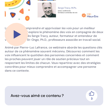
Le webinaire
Comprendre et apprivoiser les voix pour un meilleur
équilibre familial
explore le phénomène des voix en compagnie de deux
experts renommés Serge Tracy, auteur, formateur et entendeur de
Jouer la vidéo
voix, et Myreille St-Onge, Ph.D., professeure associée en travail social.
Animé par Pierre-Luc Lafrance, ce webinaire aborde les questions clés
autour de ce phénomène souvent méconnu. Découvrez comment les
voix influencent le quotidien des personnes concernées et comment
les proches peuvent jouer un rôle de soutien précieux tout en
respectant les limites de chacun. Vous repartirez avec des stratégies
concrètes pour mieux comprendre et accompagner une personne
dans ce contexte.
Avez-vous aimé ce contenu ?
J'aime
3
personnes 