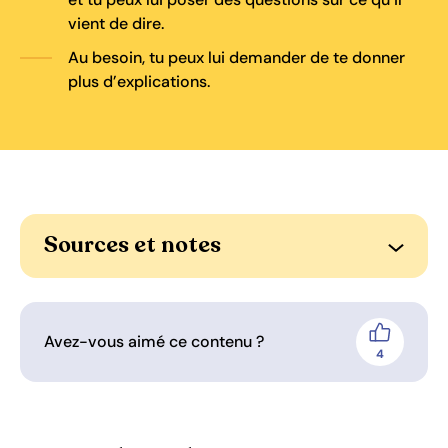
vient de dire.
Au besoin, tu peux lui demander de te donner
plus d’explications.
Sources et notes
Ouvrir l
Avez-vous aimé ce contenu ?
J'aime
4
personnes 