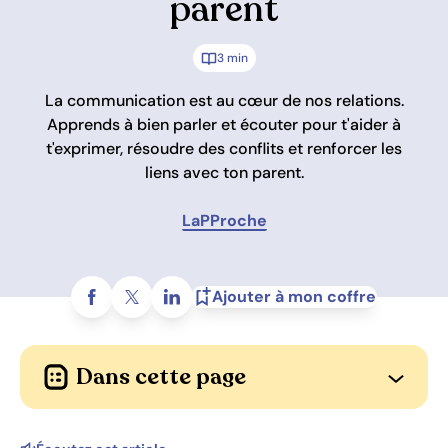
parent
3 min
La communication est au cœur de nos relations.
Apprends à bien parler et écouter pour t'aider à
t'exprimer, résoudre des conflits et renforcer les
liens avec ton parent.
LaPProche
Partagez sur
Ajouter à mon coffre
Dans cette page
Ouvrir l